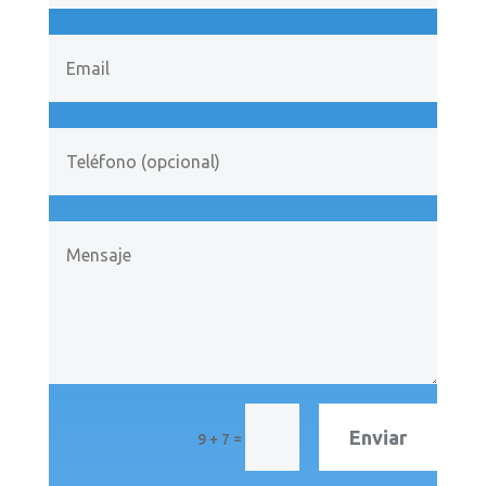
Enviar
=
9 + 7