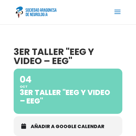
3ER TALLER "EEG Y
VIDEO – EEG"
04
OCT
3ER TALLER "EEG Y VIDEO
– EEG"
AÑADIR A GOOGLE CALENDAR