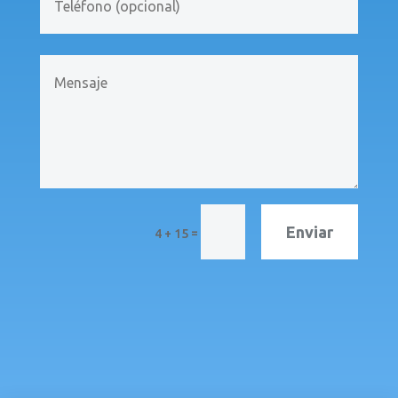
Enviar
=
4 + 15