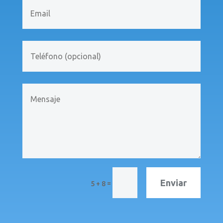
Enviar
=
5 + 8